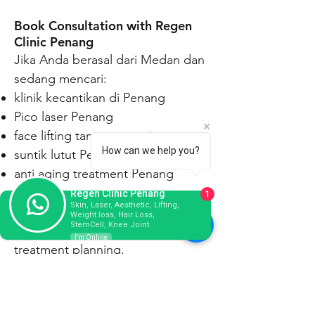
Book Consultation with Regen
Clinic Penang
Jika Anda berasal dari Medan dan
sedang mencari:
klinik kecantikan di Penang
Pico laser Penang
face lifting tanpa operasi
How can we help you?
suntik lutut Penang
anti aging treatment Penang
Regen Clinic Penang
1
Skin, Laser, Aesthetic, Lifting,
Hubungi Regen Clinic Penang
Weight loss, Hair Loss,
StemCell, Knee Joint.
untuk konsultasi dan personalized
I'm Online
treatment planning.
WhatsApp kami untuk informasi
lebih lanjut dan appointment
booking.